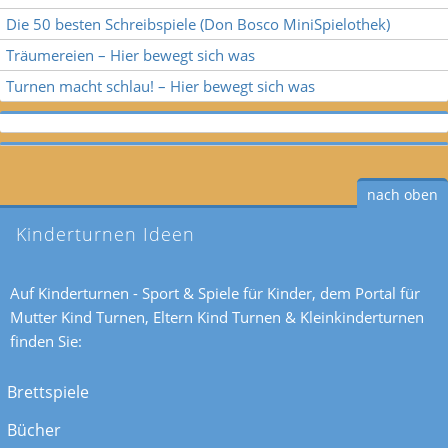
Die 50 besten Schreibspiele (Don Bosco MiniSpielothek)
Träumereien – Hier bewegt sich was
Turnen macht schlau! – Hier bewegt sich was
nach oben
Kinderturnen Ideen
Auf Kinderturnen - Sport & Spiele für Kinder, dem Portal für
Mutter Kind Turnen, Eltern Kind Turnen & Kleinkinderturnen
finden Sie:
Brettspiele
Bücher