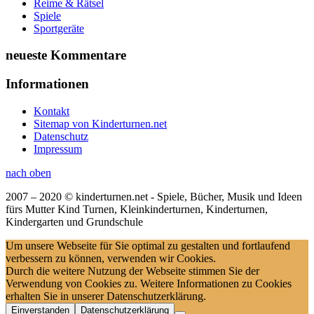
Reime & Rätsel
Spiele
Sportgeräte
neueste Kommentare
Informationen
Kontakt
Sitemap von Kinderturnen.net
Datenschutz
Impressum
nach oben
2007 – 2020 © kinderturnen.net - Spiele, Bücher, Musik und Ideen
fürs Mutter Kind Turnen, Kleinkinderturnen, Kinderturnen,
Kindergarten und Grundschule
Um unsere Webseite für Sie optimal zu gestalten und fortlaufend
verbessern zu können, verwenden wir Cookies.
Durch die weitere Nutzung der Webseite stimmen Sie der
Verwendung von Cookies zu. Weitere Informationen zu Cookies
erhalten Sie in unserer Datenschutzerklärung.
Einverstanden
Datenschutzerklärung