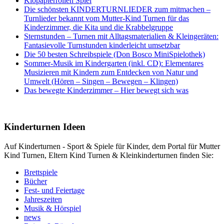
Klopapierrollen Spiel
Die schönsten KINDERTURNLIEDER zum mitmachen –
Turnlieder bekannt vom Mutter-Kind Turnen für das
Kinderzimmer, die Kita und die Krabbelgruppe
Sternstunden – Turnen mit Alltagsmaterialien & Kleingeräten:
Fantasievolle Turnstunden kinderleicht umsetzbar
Die 50 besten Schreibspiele (Don Bosco MiniSpielothek)
Sommer-Musik im Kindergarten (inkl. CD): Elementares
Musizieren mit Kindern zum Entdecken von Natur und
Umwelt (Hören – Singen – Bewegen – Klingen)
Das bewegte Kinderzimmer – Hier bewegt sich was
Kinderturnen Ideen
Auf Kinderturnen - Sport & Spiele für Kinder, dem Portal für Mutter
Kind Turnen, Eltern Kind Turnen & Kleinkinderturnen finden Sie:
Brettspiele
Bücher
Fest- und Feiertage
Jahreszeiten
Musik & Hörspiel
news