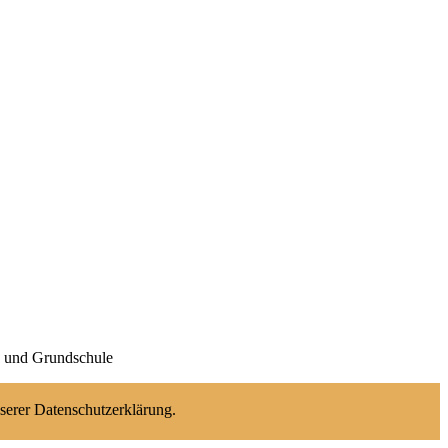
en und Grundschule
serer Datenschutzerklärung.