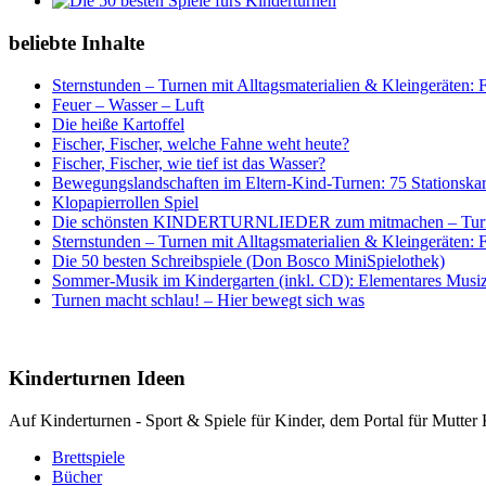
beliebte Inhalte
Sternstunden – Turnen mit Alltagsmaterialien & Kleingeräten: 
Feuer – Wasser – Luft
Die heiße Kartoffel
Fischer, Fischer, welche Fahne weht heute?
Fischer, Fischer, wie tief ist das Wasser?
Bewegungslandschaften im Eltern-Kind-Turnen: 75 Stationskart
Klopapierrollen Spiel
Die schönsten KINDERTURNLIEDER zum mitmachen – Turnlied
Sternstunden – Turnen mit Alltagsmaterialien & Kleingeräten: 
Die 50 besten Schreibspiele (Don Bosco MiniSpielothek)
Sommer-Musik im Kindergarten (inkl. CD): Elementares Musi
Turnen macht schlau! – Hier bewegt sich was
Kinderturnen Ideen
Auf Kinderturnen - Sport & Spiele für Kinder, dem Portal für Mutter
Brettspiele
Bücher