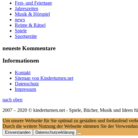
Fest- und Feiertage
Jahreszeiten
Musik & Hörspiel
news
Reime & Rätsel
Spiele
Sportgeräte
neueste Kommentare
Informationen
Kontakt
Sitemap von Kinderturnen.net
Datenschutz
Impressum
nach oben
2007 – 2020 © kinderturnen.net - Spiele, Bücher, Musik und Ideen f
Um unsere Webseite für Sie optimal zu gestalten und fortlaufend ve
Durch die weitere Nutzung der Webseite stimmen Sie der Verwendung 
Einverstanden
Datenschutzerklärung