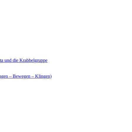
a und die Krabbelgruppe
ingen – Bewegen – Klingen)