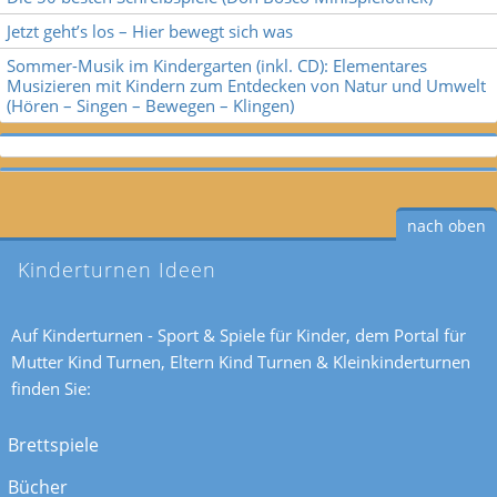
Jetzt geht’s los – Hier bewegt sich was
Sommer-Musik im Kindergarten (inkl. CD): Elementares
Musizieren mit Kindern zum Entdecken von Natur und Umwelt
(Hören – Singen – Bewegen – Klingen)
nach oben
Kinderturnen Ideen
Auf Kinderturnen - Sport & Spiele für Kinder, dem Portal für
Mutter Kind Turnen, Eltern Kind Turnen & Kleinkinderturnen
finden Sie:
Brettspiele
Bücher