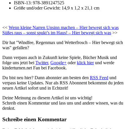
ISBN-13: 978-3891247525
Größe und/oder Gewicht: 14,9 x 1,2 x 21,1 cm
<<
Wenn kleine Narren Unsinn machen – Hier bewegt sich was
Süßes raus – sonst spukt’s im Haus! – Hier bewegt sich was
>>
Dir hat "Windfee, Regenmax und Wetterfrosch – Hier bewegt sich
was" gefallen?
Dann verpass auch in Zukunft keine Spiele, Bücher Musik und
folge uns jetzt bei
Twitter
,
Google+
oder
klick hier
und werde
kinderturnen.net Fan bei Facebook.
Du bist neu hier? Dann abonnier am besten den
RSS Feed
und
verpass keine Updates. Nur als RSS Abonnent bekommst du jeden
neuen Artikel sofort und in Echtzeit!
Deine Meinung zu diesem Artikel ist uns wichtig!
Schreib einen Kommentar und lass uns und andere wissen, was du
denkst.
Schreibe einen Kommentar