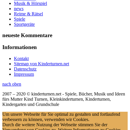
Musik & Hörspiel
news
Reime & Rätsel
Spiele
Sportgeräte
neueste Kommentare
Informationen
Kontakt
Sitemap von Kinderturnen.net
Datenschutz
Impressum
nach oben
2007 – 2020 © kinderturnen.net - Spiele, Bücher, Musik und Ideen
fürs Mutter Kind Turnen, Kleinkinderturnen, Kinderturnen,
Kindergarten und Grundschule
Um unsere Webseite für Sie optimal zu gestalten und fortlaufend
verbessern zu können, verwenden wir Cookies.
Durch die weitere Nutzung der Webseite stimmen Sie der
Verwendung von Cookies zu. Weitere Informationen zu Cookies