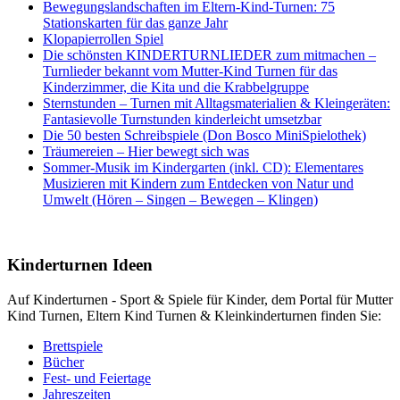
Bewegungslandschaften im Eltern-Kind-Turnen: 75
Stationskarten für das ganze Jahr
Klopapierrollen Spiel
Die schönsten KINDERTURNLIEDER zum mitmachen –
Turnlieder bekannt vom Mutter-Kind Turnen für das
Kinderzimmer, die Kita und die Krabbelgruppe
Sternstunden – Turnen mit Alltagsmaterialien & Kleingeräten:
Fantasievolle Turnstunden kinderleicht umsetzbar
Die 50 besten Schreibspiele (Don Bosco MiniSpielothek)
Träumereien – Hier bewegt sich was
Sommer-Musik im Kindergarten (inkl. CD): Elementares
Musizieren mit Kindern zum Entdecken von Natur und
Umwelt (Hören – Singen – Bewegen – Klingen)
Kinderturnen Ideen
Auf Kinderturnen - Sport & Spiele für Kinder, dem Portal für Mutter
Kind Turnen, Eltern Kind Turnen & Kleinkinderturnen finden Sie:
Brettspiele
Bücher
Fest- und Feiertage
Jahreszeiten