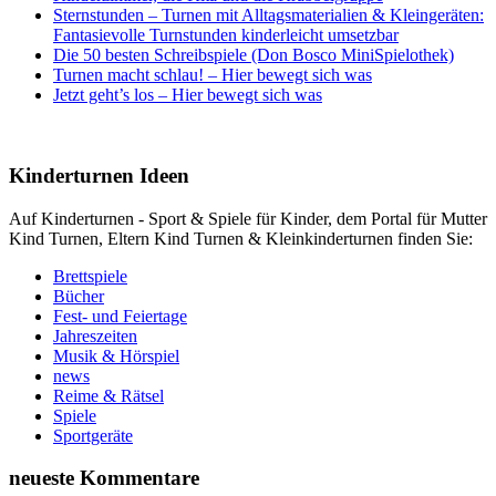
Sternstunden – Turnen mit Alltagsmaterialien & Kleingeräten:
Fantasievolle Turnstunden kinderleicht umsetzbar
Die 50 besten Schreibspiele (Don Bosco MiniSpielothek)
Turnen macht schlau! – Hier bewegt sich was
Jetzt geht’s los – Hier bewegt sich was
Kinderturnen Ideen
Auf Kinderturnen - Sport & Spiele für Kinder, dem Portal für Mutter
Kind Turnen, Eltern Kind Turnen & Kleinkinderturnen finden Sie:
Brettspiele
Bücher
Fest- und Feiertage
Jahreszeiten
Musik & Hörspiel
news
Reime & Rätsel
Spiele
Sportgeräte
neueste Kommentare