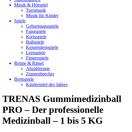
Musik & Hörspiel
Turnmusik
Musik für Kinder
Spiele
Geburtstagsspiele
Fangspiele
Kreisspiele
Ballspiele
Kennenlernspiele
Lernspiele
Fingerspiele
Reime & Rätsel
Abzählreime
Zungenbrecher
Brettspiele
Kinderspiel des Jahres
TRENAS Gummimedizinball
PRO – Der professionelle
Medizinball – 1 bis 5 KG