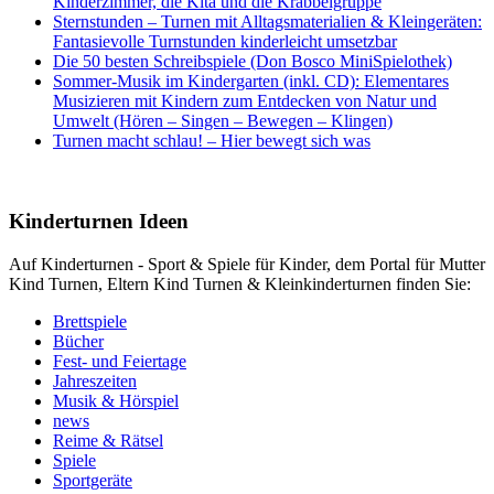
Kinderzimmer, die Kita und die Krabbelgruppe
Sternstunden – Turnen mit Alltagsmaterialien & Kleingeräten:
Fantasievolle Turnstunden kinderleicht umsetzbar
Die 50 besten Schreibspiele (Don Bosco MiniSpielothek)
Sommer-Musik im Kindergarten (inkl. CD): Elementares
Musizieren mit Kindern zum Entdecken von Natur und
Umwelt (Hören – Singen – Bewegen – Klingen)
Turnen macht schlau! – Hier bewegt sich was
Kinderturnen Ideen
Auf Kinderturnen - Sport & Spiele für Kinder, dem Portal für Mutter
Kind Turnen, Eltern Kind Turnen & Kleinkinderturnen finden Sie:
Brettspiele
Bücher
Fest- und Feiertage
Jahreszeiten
Musik & Hörspiel
news
Reime & Rätsel
Spiele
Sportgeräte